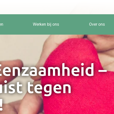
en
Werken bij ons
Over ons
Eenzaamheid –
ist tegen
!