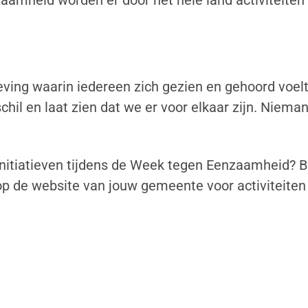
mheid worden er door het hele land activiteiten g
ng waarin iedereen zich gezien en gehoord voelt
il en laat zien dat we er voor elkaar zijn. Nieman
n initiatieven tijdens de Week tegen Eenzaamheid?
jk op de website van jouw gemeente voor activiteiten