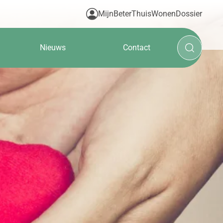
MijnBeterThuisWonenDossier
Nieuws
Contact