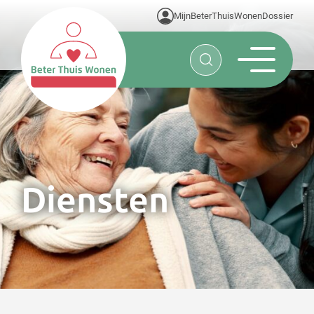
MijnBeterThuisWonenDossier
Diensten