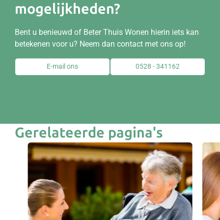
mogelijkheden?
Bent u benieuwd of Beter Thuis Wonen hierin iets kan
betekenen voor u? Neem dan contact met ons op!
E-mail ons
0528 - 341162
Gerelateerde pagina's