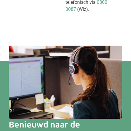
telefonisch via
0800 –
0087
(Wlz).
Benieuwd naar de