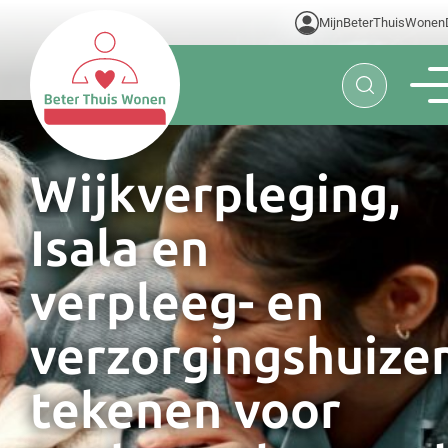
MijnBeterThuisWonen
Wijkverpleging,
Isala en
verpleeg- en
verzorgingshuize
tekenen voor